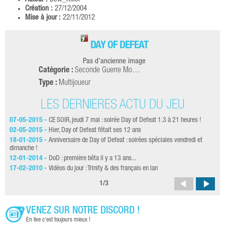
Création :
27/12/2004
Mise à jour :
22/11/2012
DAY OF DEFEAT
Pas d'ancienne image
Catégorie :
Seconde Guerre Mo…
Type :
Multijoueur
LES DERNIÈRES ACTU DU JEU
07-05-2015 -
CE SOIR, jeudi 7 mai : soirée Day of Defeat 1.3 à 21 heures !
26-
02-05-2015 -
Hier, Day of Defeat fêtait ses 12 ans
12-
18-01-2015 -
Anniversaire de Day of Defeat : soirées spéciales vendredi et
16-
dimanche !
18-
12-01-2014 -
DoD : première bêta il y a 13 ans...
25-
17-02-2010 -
Vidéos du jour : Trinity & des français en lan
1
/
3
VENEZ SUR NOTRE DISCORD !
En live c'est toujours mieux !