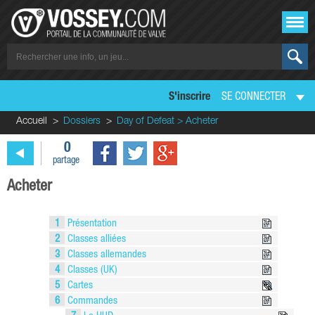
S'inscrire
SE CONNECTER
Accueil
Dossiers
Day of Defeat > Acheter
0
partage
Acheter
1
Présentation
2
Classes alliées
3
Classes allemandes
4
Classes (UK)
5
Cartes
6
Commandes