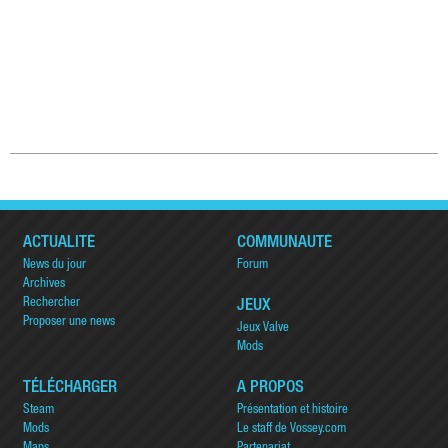
ACTUALITÉ
COMMUNAUTÉ
News du jour
Forum
Archives
Rechercher
JEUX
Proposer une news
Jeux Valve
Mods
TÉLÉCHARGER
A PROPOS
Steam
Présentation et histoire
Mods
Le staff de Vossey.com